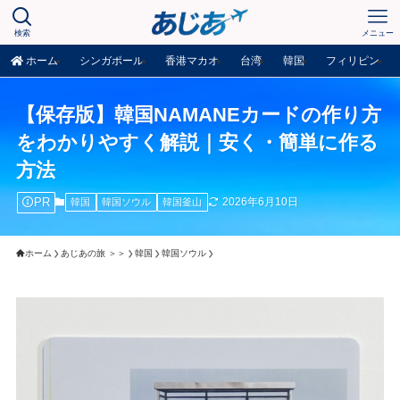
検索
メニュー
ホーム
シンガポール
香港マカオ
台湾
韓国
フィリピン
【保存版】韓国NAMANEカードの作り方
をわかりやすく解説｜安く・簡単に作る
方法
PR
2026年6月10日
韓国
韓国ソウル
韓国釜山
ホーム
あじあの旅 ＞＞
韓国
韓国ソウル