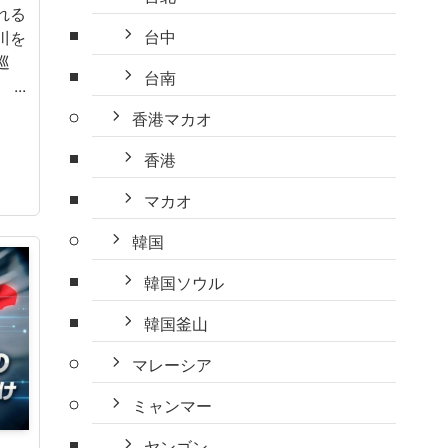
れる
台中
川を
巡
台南
..
香港マカオ
香港
マカオ
韓国
韓国ソウル
韓国釜山
マレーシア
ミャンマー
ヤンゴン