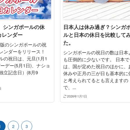
年】シンガポールの休
日本人は休み過ぎ？シンガ
カレンダー
ルと日本の休日を比較して
た。
最新版のシンガポールの祝
レンダーをリリース！
シンガポールの祝日の数は日本
ルの祝日は、元旦(1月1
も圧倒的に少ないです。 日本で
ーデー(5月1日)、ナショ
は、国が定めた祝日のほかに、
独立記念日）(8月9
休みや正月の三が日も基本的に
と考えられてるとも言えますの
で、...
日
2026年1月1日
1
2
3