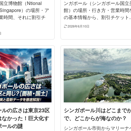
立博物館（Ntional
ンガポール（シンガポール国立
f Singapore）の場所・ア
館）の場所・行き方・営業時間
業時間、それに割引チ
の基本情報から、割引チケット..
2026年6月10日
日
ールの広さは東京23区
シンガポール川はどこまで
はなかった！巨大化す
で、どこからが海なのか？
ポールの謎
シンガポール市街からマリーナ