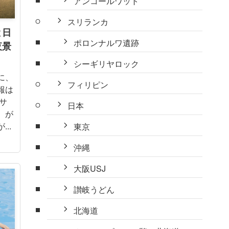
アンコールワット
スリランカ
と日
ポロンナルワ遺跡
夜景
シーギリヤロック
に、
フィリピン
報は
サ
日本
）が
..
東京
沖縄
大阪USJ
讃岐うどん
北海道