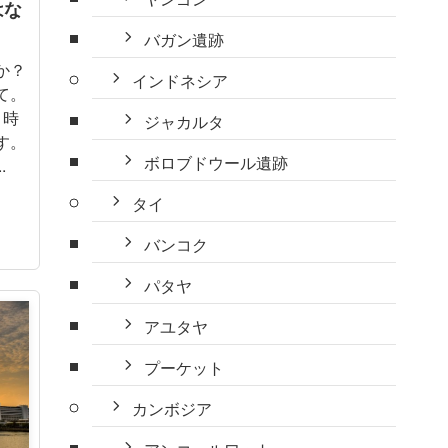
はな
バガン遺跡
か？
インドネシア
て。
1時
ジャカルタ
す。
ボロブドウール遺跡
.
タイ
バンコク
パタヤ
アユタヤ
プーケット
カンボジア