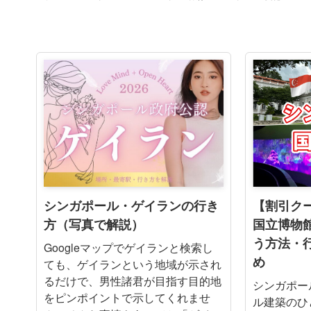
シンガポール・ゲイランの行き
【割引ク
方（写真で解説）
国立博物
う方法・
Googleマップでゲイランと検索し
め
ても、ゲイランという地域が示され
るだけで、男性諸君が目指す目的地
シンガポー
をピンポイントで示してくれませ
ル建築のひ