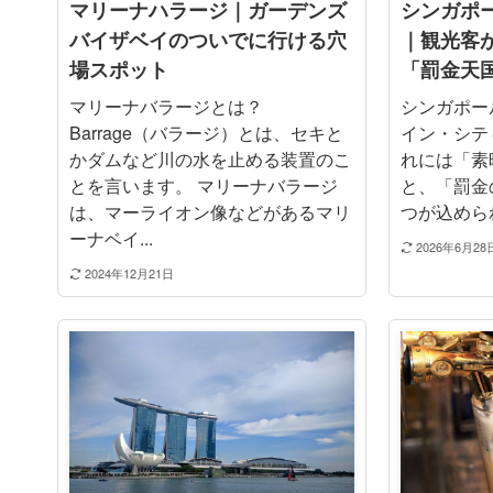
マリーナハラージ｜ガーデンズ
シンガポ
バイザベイのついでに行ける穴
｜観光客
場スポット
「罰金天
マリーナバラージとは？
シンガポールは
Barrage（バラージ）とは、セキと
イン・シテ
かダムなど川の水を止める装置のこ
れには「素
とを言います。 マリーナバラージ
と、「罰金
は、マーライオン像などがあるマリ
つが込められ
ーナベイ...
2026年6月28
2024年12月21日