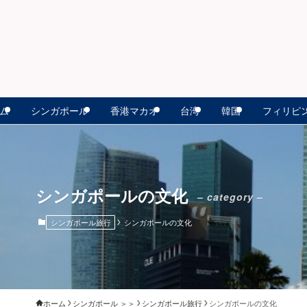
ム
シンガポール
香港マカオ
台湾
韓国
フィリピ
シンガポールの文化
– category –
シンガポール旅行
シンガポールの文化
ホーム
シンガポール ＞＞
シンガポール旅行
シンガポールの文化