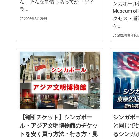
ん。そんな事情もあってか「ゲイ
ンガポール国
ラ...
Museum o
クセス・営
2026年3月29日
ケ...
2026年6月10
【割引チケット】シンガポー
シンガポ
ル・アジア文明博物館のチケッ
と同じで
トを安く買う方法・行き方・見
るシンガ