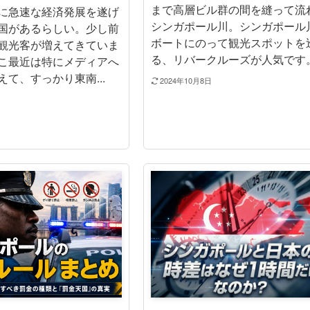
まで高層ビル群の間を縫って流
に急速な経済発展を遂げ
シンガポール川。シンガポール
国があるらしい。少し前
ボートにのって観光スポットを
観光客が増えてきていま
る、リバークルーズが人気です。 .
こ最近は特にメディアへ
て、すっかり東南...
2024年10月8日