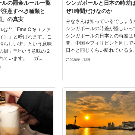
ールの罰金ルール一覧
シンガポールと日本の時差
が注意すべき種類と
ぜ1時間だけなのか
国」の真実
みなさんは知っているでしょう
シンガポールの時差が怪しいっ
**「Fine City（ファ
シンガポールの日本との時差は
ィ）」と呼ばれます。こ
間。中国やフィリピンと同じで
晴らしい街」という意味
日本と同じくらい離れているタ..
の街」**という意味の２
ています。 「ガ...
2026年1月2日
日