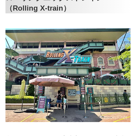
（Rolling X-train）