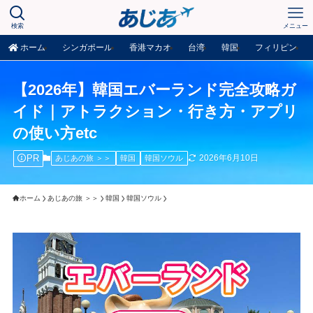
検索
メニュー
ホーム
シンガポール
香港マカオ
台湾
韓国
フィリピン
【2026年】韓国エバーランド完全攻略ガ
イド｜アトラクション・行き方・アプリ
の使い方etc
PR
2026年6月10日
あじあの旅 ＞＞
韓国
韓国ソウル
ホーム
あじあの旅 ＞＞
韓国
韓国ソウル