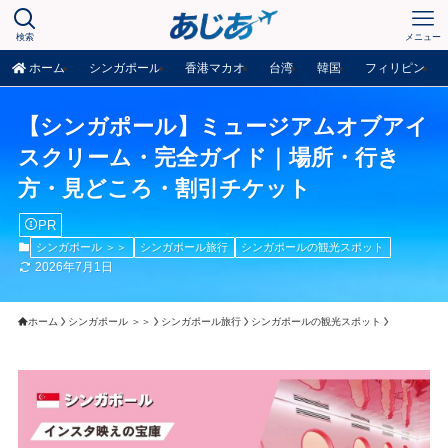
検索
メニュー
ホーム
シンガポール
香港マカオ
台湾
韓国
フィリピン
【シンガポール】ミュージアムオブアイ
スクリーム・完全ガイド｜場所・行き
方・見どころ・割引チケット
PR
シンガポール ＞＞
シンガポール旅行
シンガポールの観光スポット
2026年7月1日
ホーム
シンガポール ＞＞
シンガポール旅行
シンガポールの観光スポット