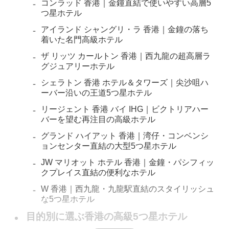
コンラッド 香港｜金鐘直結で使いやすい高層5
つ星ホテル
アイランド シャングリ・ラ 香港｜金鐘の落ち
着いた名門高級ホテル
ザ リッツ カールトン 香港｜西九龍の超高層ラ
グジュアリーホテル
シェラトン 香港 ホテル＆タワーズ｜尖沙咀ハ
ーバー沿いの王道5つ星ホテル
リージェント 香港 バイ IHG｜ビクトリアハー
バーを望む再注目の高級ホテル
グランド ハイアット 香港｜湾仔・コンベンシ
ョンセンター直結の大型5つ星ホテル
JW マリオット ホテル 香港｜金鐘・パシフィッ
クプレイス直結の便利なホテル
W 香港｜西九龍・九龍駅直結のスタイリッシュ
な5つ星ホテル
目的別に選ぶ香港の高級5つ星ホテル