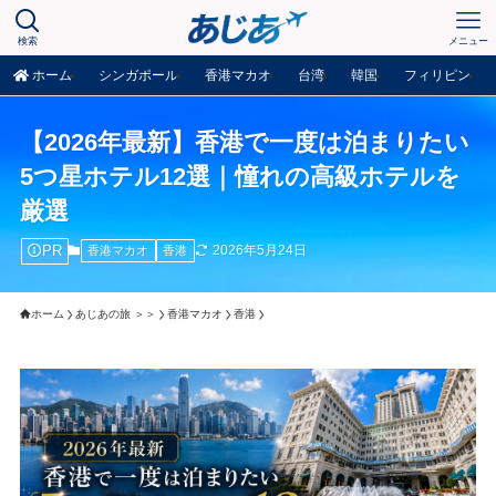
検索
メニュー
ホーム
シンガポール
香港マカオ
台湾
韓国
フィリピン
【2026年最新】香港で一度は泊まりたい
5つ星ホテル12選｜憧れの高級ホテルを
厳選
PR
2026年5月24日
香港マカオ
香港
ホーム
あじあの旅 ＞＞
香港マカオ
香港