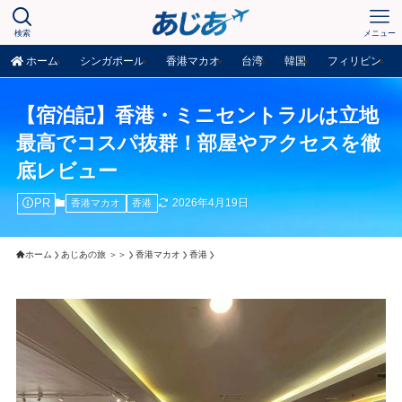
検索
メニュー
ホーム
シンガポール
香港マカオ
台湾
韓国
フィリピン
【宿泊記】香港・ミニセントラルは立地
最高でコスパ抜群！部屋やアクセスを徹
底レビュー
PR
2026年4月19日
香港マカオ
香港
ホーム
あじあの旅 ＞＞
香港マカオ
香港