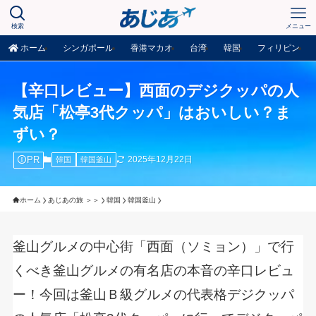
検索
メニュー
ホーム
シンガポール
香港マカオ
台湾
韓国
フィリピン
【辛口レビュー】西面のデジクッパの人
気店「松亭3代クッパ」はおいしい？ま
ずい？
PR
2025年12月22日
韓国
韓国釜山
ホーム
あじあの旅 ＞＞
韓国
韓国釜山
釜山グルメの中心街「西面（ソミョン）」で行
くべき釜山グルメの有名店の本音の辛口レビュ
ー！今回は釜山Ｂ級グルメの代表格デジクッパ