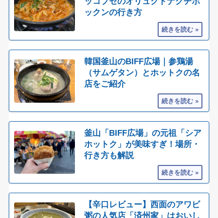
ッコプセのオリュクドナクチポ
ックンの行き方
韓国釜山のBIFF広場｜参鶏湯
（サムゲタン）とホットクの名
店をご紹介
釜山「BIFF広場」の元祖「シア
ホットク」が美味すぎ！場所・
行き方も解説
【辛口レビュー】西面のアワビ
粥の人気店「済州家」はおいし