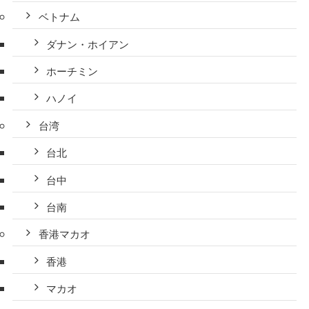
ベトナム
ダナン・ホイアン
ホーチミン
ハノイ
台湾
台北
台中
台南
香港マカオ
香港
マカオ