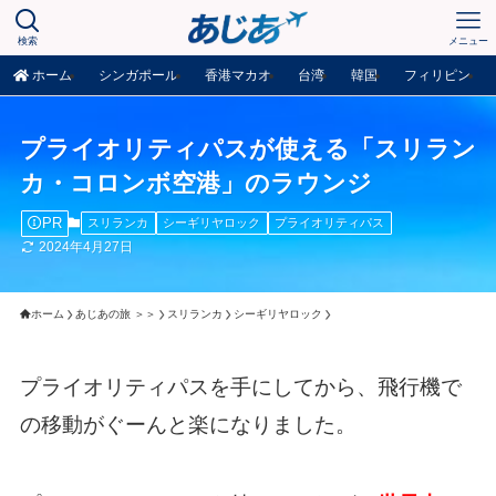
検索
メニュー
ホーム
シンガポール
香港マカオ
台湾
韓国
フィリピン
プライオリティパスが使える「スリラン
カ・コロンボ空港」のラウンジ
PR
スリランカ
シーギリヤロック
プライオリティパス
2024年4月27日
ホーム
あじあの旅 ＞＞
スリランカ
シーギリヤロック
プライオリティパスを手にしてから、飛行機で
の移動がぐーんと楽になりました。