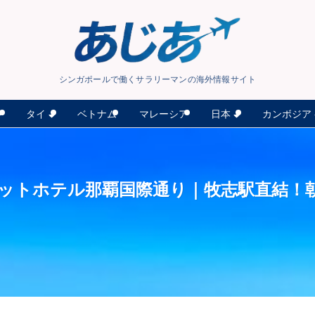
シンガポールで働くサラリーマンの海外情報サイト
タイ
日本
カンボジア
ン
ベトナム
マレーシア
ットホテル那覇国際通り｜牧志駅直結！