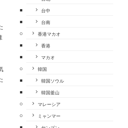
台中
台南
た
香港マカオ
ま
香港
マカオ
気
韓国
た
韓国ソウル
韓国釜山
マレーシア
ミャンマー
ヤンゴン