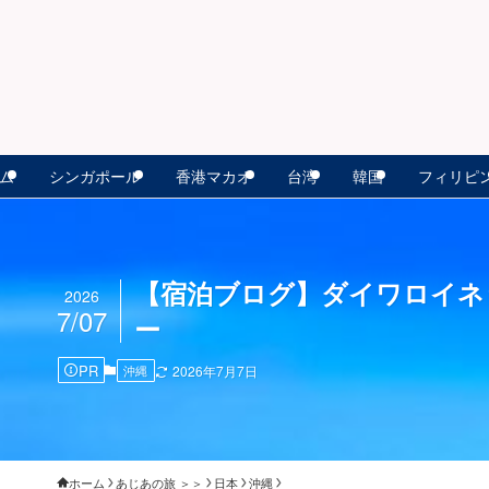
ム
シンガポール
香港マカオ
台湾
韓国
フィリピ
【宿泊ブログ】ダイワロイネ
2026
7/07
ー
PR
沖縄
2026年7月7日
ホーム
あじあの旅 ＞＞
日本
沖縄