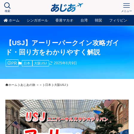
検索
メニュー
ホーム
シンガポール
香港マカオ
台湾
韓国
フィリピン
【USJ】アーリーパークイン攻略ガイ
ド・回り方をわかりやすく解説
PR
2025年6月9日
日本
大阪USJ
ホーム
あじあの旅 ＞＞
日本
大阪USJ