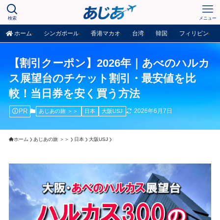
検索
メニュー
ホーム
シンガポール
香港マカオ
台湾
韓国
フィリピン
【割引クーポン】2026年｜あべのハルカ
ス展望台のチケット割引・最安値を比
較！当日券を安く買う方法
PR
2026年6月7日
あじあの旅 ＞＞
日本
大阪USJ
ホーム
あじあの旅 ＞＞
日本
大阪USJ