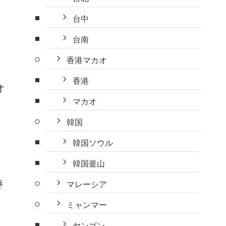
台中
、
台南
香港マカオ
香港
オ
マカオ
韓国
韓国ソウル
韓国釜山
き
マレーシア
ミャンマー
ヤンゴン