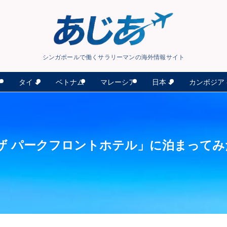
シンガポールで働くサラリーマンの海外情報サイト
タイ
日本
カンボジア
ン
ベトナム
マレーシア
「ザ パークフロントホテル」に泊まって