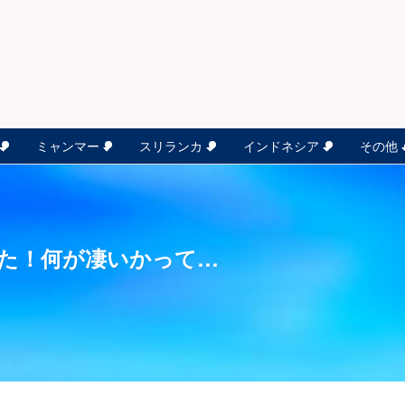
ミャンマー
スリランカ
インドネシア
その他
みた！何が凄いかって…