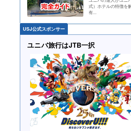
式）ホテルの特徴を解
有...
USJ公式スポンサー
ユニバ旅行はJTB一択