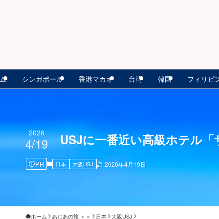
ム
シンガポール
香港マカオ
台湾
韓国
フィリピ
2026
USJに一番近い高級ホテル
4/19
PR
日本
大阪USJ
2026年4月19日
ホーム
あじあの旅 ＞＞
日本
大阪USJ