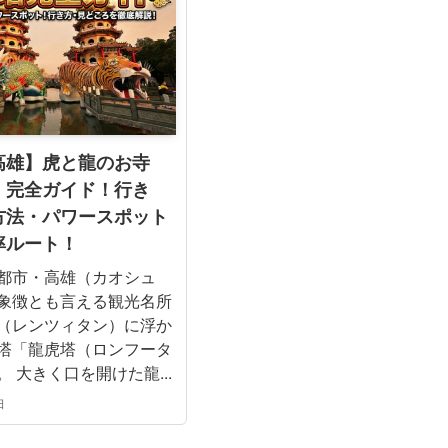
高雄】虎と龍のお寺
」完全ガイド！行き
方法・パワースポット
率ルート！
都市・高雄（カオシュ
象徴とも言える観光名所
（レンツィタン）に浮か
塔「龍虎塔（ロンフータ
 大きく口を開けた龍...
日