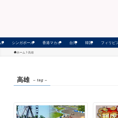
ム
シンガポール
香港マカオ
台湾
韓国
フィリピ
ホーム
高雄
高雄
– tag –