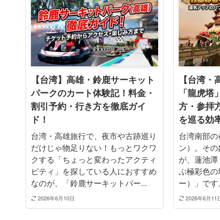
【台湾】高雄・鈴鹿サーキット
【台湾・
パークのカート体験記！料金・
「龍虎塔
割引予約・行き方を徹底ガイ
方・参拝
ド！
を巡る効
台湾・高雄旅行で、夜市や古跡巡り
台湾南部の
だけじゃ物足りない！もっとワクワ
ン）。その
クする「ちょっと変わったアクティ
が、蓮池潭
ビティ」を探している人におすすめ
ぶ極彩色の
なのが、「鈴鹿サーキットパー...
ー）」です。
2026年6月10日
2026年6月11