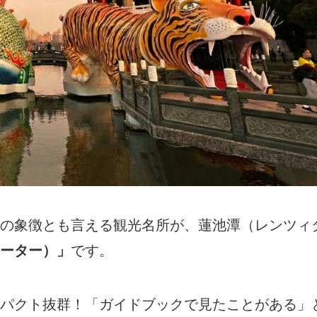
の象徴とも言える観光名所が、蓮池潭（レンツィ
ーター）」
です。
パクト抜群！「ガイドブックで見たことがある」