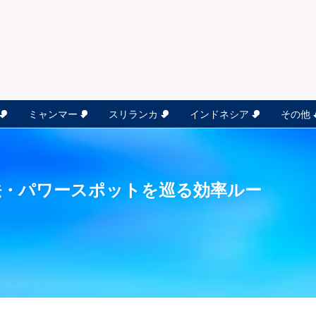
ミャンマー
スリランカ
インドネシア
その他
法・パワースポットを巡る効率ルー