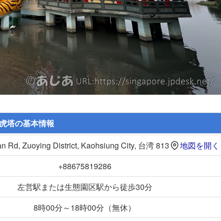
虎塔
の基本情報
an Rd, Zuoying District, Kaohsiung City, 台湾 813
地図を開く
+88675819286
左営駅または生態園区駅から徒歩30分
8時00分～18時00分（無休）