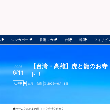
ム
シンガポール
香港マカオ
台湾
韓国
フィリピ
【台湾・高雄】虎と龍のお寺
2026
6/11
ト！
PR
台湾
台南
2026年6月11日
ホーム
あじあの旅 ＞＞
台湾
台南