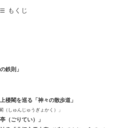
もくじ
の鉄則」
上楼閣を巡る「神々の散歩道」
閣（しゅんじゅうぎょかく）」
亭（ごりてい）」