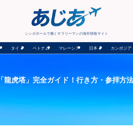
シンガポールで働くサラリーマンの海外情報サイト
タイ
日本
カンボジア
ン
ベトナム
マレーシア
「龍虎塔」完全ガイド！行き方・参拝方