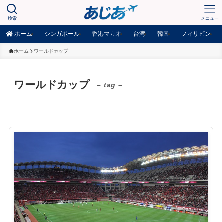
検索
メニュー
ホーム
シンガポール
香港マカオ
台湾
韓国
フィリピン
ホーム
ワールドカップ
ワールドカップ
– tag –