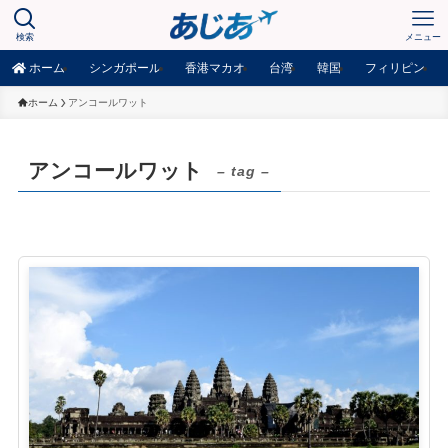
検索
メニュー
ホーム
シンガポール
香港マカオ
台湾
韓国
フィリピン
ホーム
アンコールワット
アンコールワット
– tag –