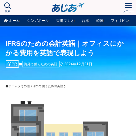
検索
メニュー
ホーム
シンガポール
香港マカオ
台湾
韓国
フィリピン
IFRSのための会計英語｜オフィスにか
かる費用を英語で表現しよう
PR
2024年12月21日
海外で働くための英語
ホーム
その他
海外で働くための英語