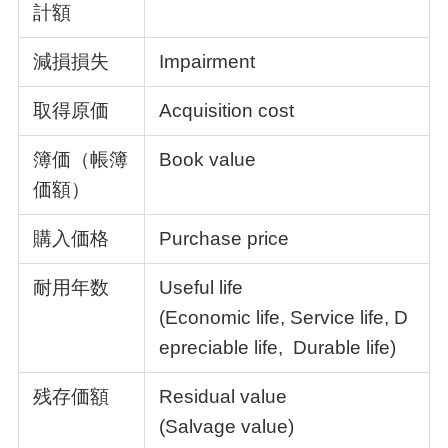
計額
減損損失
Impairment
取得原価
Acquisition cost
簿価（帳簿
Book value
価額）
購入価格
Purchase price
耐用年数
Useful life
(Economic life, Service life, D
epreciable life, Durable life)
残存価額
Residual value
(Salvage value)