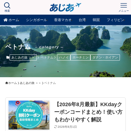
検索
メニュー
ホーム
シンガポール
香港マカオ
台湾
韓国
フィリピン
ベトナム
– category –
あじあの旅 ＞＞
ベトナム
ハノイ
ホーチミン
ダナン・ホイアン
ホーム
あじあの旅 ＞＞
ベトナム
【2026年8月最新】KKdayク
ーポンコードまとめ！使い方
もわかりやすく解説
2026年8月1日