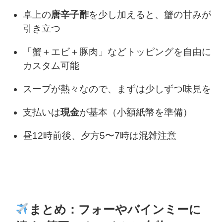
卓上の
唐辛子酢
を少し加えると、蟹の甘みが
引き立つ
「蟹＋エビ＋豚肉」などトッピングを自由に
カスタム可能
スープが熱々なので、まずは少しずつ味見を
支払いは
現金
が基本（小額紙幣を準備）
昼12時前後、夕方5〜7時は混雑注意
まとめ：フォーやバインミーに