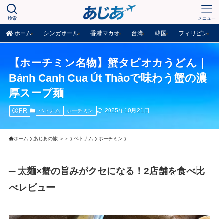
検索
メニュー
ホーム
シンガポール
香港マカオ
台湾
韓国
フィリピン
【ホーチミン名物】蟹タピオカうどん｜
Bánh Canh Cua Út Thảoで味わう蟹の濃
厚スープ麺
PR
2025年10月21日
ベトナム
ホーチミン
ホーム
あじあの旅 ＞＞
ベトナム
ホーチミン
─ 太麺×蟹の旨みがクセになる！2店舗を食べ比
べレビュー