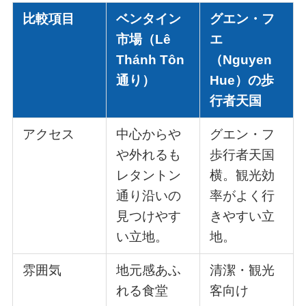
比較項目
ベンタイン
グエン・フ
市場（Lê
エ
Thánh Tôn
（Nguyen
通り）
Hue）の歩
行者天国
アクセス
中心からや
グエン・フ
や外れるも
歩行者天国
レタントン
横。観光効
通り沿いの
率がよく行
見つけやす
きやすい立
い立地。
地。
雰囲気
地元感あふ
清潔・観光
れる食堂
客向け