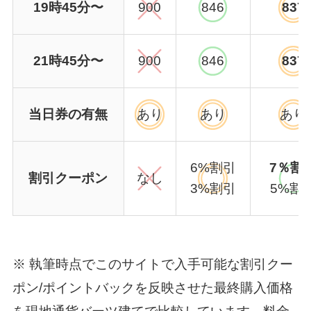
19時45分〜
900
846
837
21時45分〜
900
846
837
当日券の有無
あり
あり
あり
6%割引
7％割
割引クーポン
なし
3%割引
5%割
※ 執筆時点でこのサイトで入手可能な割引クー
ポン/ポイントバックを反映させた最終購入価格