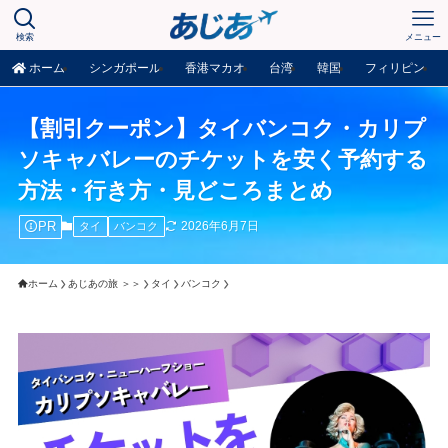
検索
メニュー
ホーム
シンガポール
香港マカオ
台湾
韓国
フィリピン
【割引クーポン】タイバンコク・カリプ
ソキャバレーのチケットを安く予約する
方法・行き方・見どころまとめ
PR
2026年6月7日
タイ
バンコク
ホーム
あじあの旅 ＞＞
タイ
バンコク