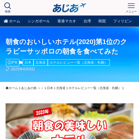
検索
メニュー
ホーム
シンガポール
香港マカオ
台湾
韓国
フィリピン
朝食のおいしいホテル(2020)第1位のク
ラビーサッポロの朝食を食べてみた
PR
日本
北海道
ホテルレビュー一覧（北海道・札幌）
2025年6月9日
ホーム
あじあの旅 ＞＞
日本
北海道
ホテルレビュー一覧（北海道・札幌）