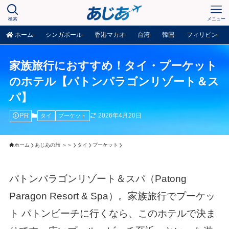
検索
メニュー
ホーム
シンガポール
香港マカオ
台湾
韓国
フィリピン
家族旅行におすすめ！タイ・プーケット
のホテル【パトンパラゴンリゾート＆ス
パ】
PR
2026年4月20日
タイ
プーケット
ホーム
あじあの旅 ＞＞
タイ
プーケット
パトンパラゴンリゾート＆スパ（Patong
Paragon Resort & Spa）。家族旅行でプーケッ
ト パトンビーチに行くなら、このホテルで決ま