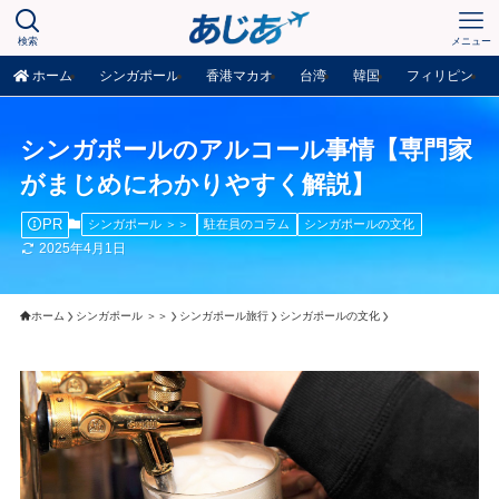
検索
メニュー
ホーム
シンガポール
香港マカオ
台湾
韓国
フィリピン
シンガポールのアルコール事情【専門家
がまじめにわかりやすく解説】
PR
シンガポール ＞＞
駐在員のコラム
シンガポールの文化
2025年4月1日
ホーム
シンガポール ＞＞
シンガポール旅行
シンガポールの文化