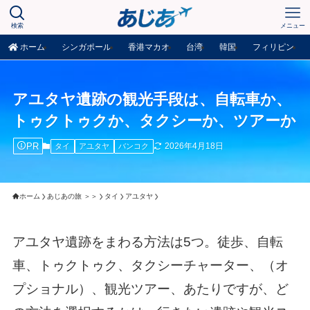
検索
メニュー
ホーム
シンガポール
香港マカオ
台湾
韓国
フィリピン
アユタヤ遺跡の観光手段は、自転車か、
トゥクトゥクか、タクシーか、ツアーか
PR
2026年4月18日
タイ
アユタヤ
バンコク
ホーム
あじあの旅 ＞＞
タイ
アユタヤ
アユタヤ遺跡をまわる方法は5つ。徒歩、自転
車、トゥクトゥク、タクシーチャーター、（オ
プショナル）、観光ツアー、あたりですが、ど