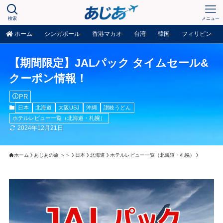
検索
メニュー
ホーム
シンガポール
香港マカオ
台湾
韓国
フィリピン
【期間限定】JALパック タイムセール&
クーポン情報！
PR
日本
北海道
大阪USJ
沖縄
讃岐うどん
ホテルレビュー一覧（北海道・札幌）
2024年12月21日
ホーム
あじあの旅 ＞＞
日本
北海道
ホテルレビュー一覧（北海道・札幌）