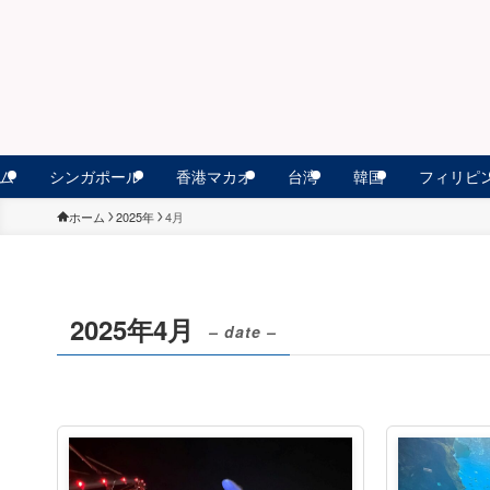
ム
シンガポール
香港マカオ
台湾
韓国
フィリピ
ホーム
2025年
4月
2025年4月
– date –