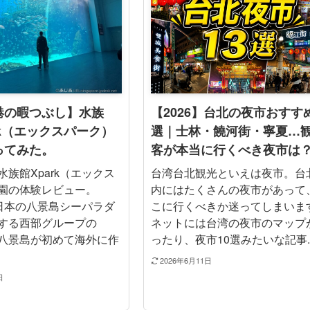
港の暇つぶし】水族
【2026】台北の夜市おすすめ
rk（エックスパーク）
選｜士林・饒河街・寧夏…
ってみた。
客が本当に行くべき夜市は
族館Xpark（エックス
台湾台北観光といえは夜市。台
園の体験レビュー。
内にはたくさんの夜市があって
、日本の八景島シーパラダ
こに行くべきか迷ってしまいま
する西部グループの
ネットには台湾の夜市のマップ
八景島が初めて海外に作
ったり、夜市10選みたいな記事..
2026年6月11日
日