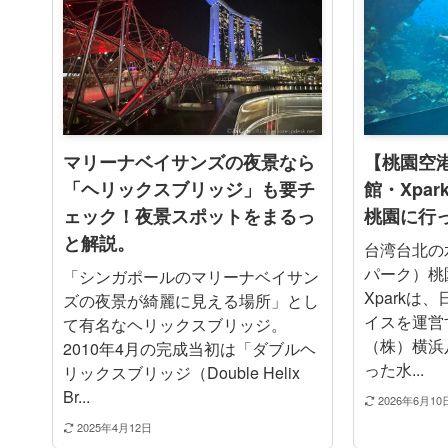
マリーナベイサンズの夜景なら
【桃園空
「ヘリックスブリッジ」も要チ
館・Xpa
ェック！夜景スポットをまるっ
桃園に行
と解説。
台湾台北の水
パーク）桃
「シンガポールのマリーナベイサン
Xparkは
ズの夜景が綺麗に見える場所」とし
イスを運営
て有名なヘリックスブリッジ。
（株）横浜
2010年4月の完成当初は「ダブルヘ
った水...
リックスブリッジ（Double Helix
Br...
2026年6月10
2025年4月12日