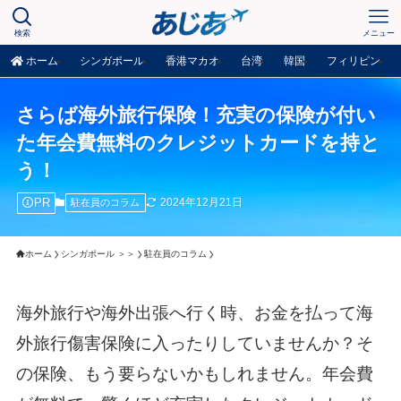
検索
メニュー
ホーム
シンガポール
香港マカオ
台湾
韓国
フィリピン
さらば海外旅行保険！充実の保険が付い
た年会費無料のクレジットカードを持と
う！
PR
2024年12月21日
駐在員のコラム
ホーム
シンガポール ＞＞
駐在員のコラム
海外旅行や海外出張へ行く時、お金を払って海
外旅行傷害保険に入ったりしていませんか？そ
の保険、もう要らないかもしれません。年会費