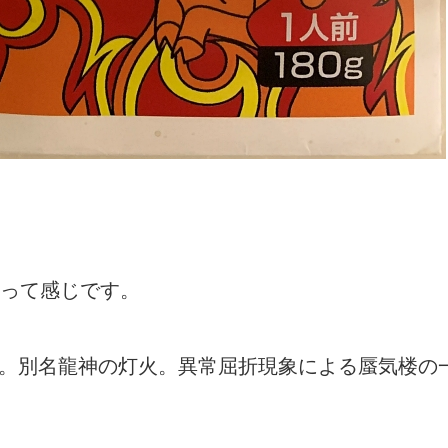
って感じです。
種。別名龍神の灯火。異常屈折現象による蜃気楼の