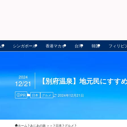
ム
シンガポール
香港マカオ
台湾
韓国
フィリピ
2024
【別府温泉】地元民にすす
12/21
PR
日本
グルメ
2024年12月21日
ホーム
あじあの旅 ＞＞
日本
グルメ