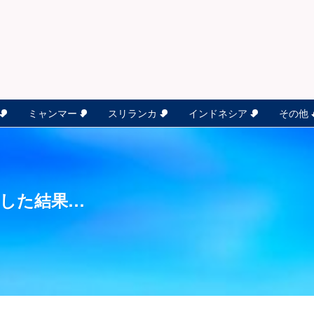
ミャンマー
スリランカ
インドネシア
その他
した結果…