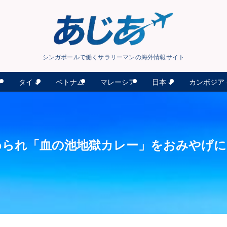
シンガポールで働くサラリーマンの海外情報サイト
タイ
日本
カンボジア
ン
ベトナム
マレーシア
められ「血の池地獄カレー」をおみやげに