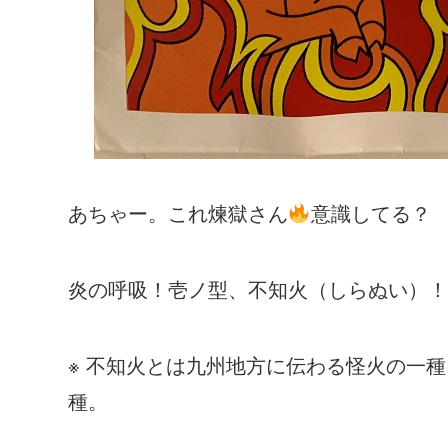
あちゃー。これ煉獄さん
意識してる？
炎の呼吸！壱ノ型、不知火（しらぬい）！
※ 不知火とは九州地方に伝わる怪火の一
種。