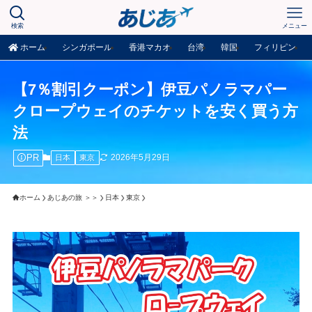
検索
メニュー
ホーム
シンガポール
香港マカオ
台湾
韓国
フィリピン
【7％割引クーポン】伊豆パノラマパー
クロープウェイのチケットを安く買う方
法
PR
2026年5月29日
日本
東京
ホーム
あじあの旅 ＞＞
日本
東京