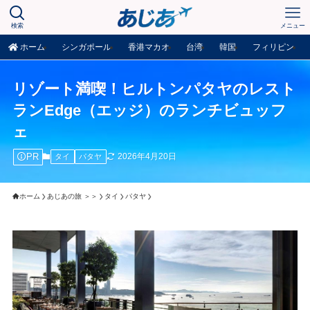
検索
メニュー
ホーム
シンガポール
香港マカオ
台湾
韓国
フィリピン
リゾート満喫！ヒルトンパタヤのレスト
ランEdge（エッジ）のランチビュッフ
ェ
PR
2026年4月20日
タイ
パタヤ
ホーム
あじあの旅 ＞＞
タイ
パタヤ